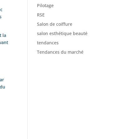
Pilotage
ec
RSE
s
Salon de coiffure
salon esthétique beauté
 la
vant
tendances
Tendances du marché
ar
 du